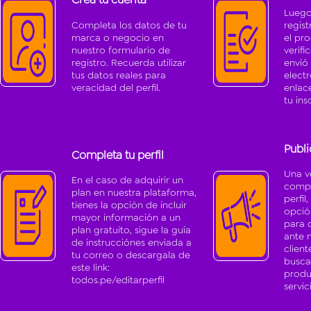
Luego
Completa los datos de tu
regis
marca o negocio en
el pr
nuestro formulario de
verifi
registro. Recuerda utilizar
envió
tus datos reales para
elect
veracidad del perfil.
enlac
tu ins
Publi
Completa tu perfil
Una v
En el caso de adquirir un
compl
plan en nuestra plataforma,
perfil
tienes la opción de incluir
opció
mayor información a un
para q
plan gratuito, sigue la guía
ante 
de instrucciónes enviada a
client
tu correo o descargala de
busca
este link:
produ
todos.pe/editarperfil
servic