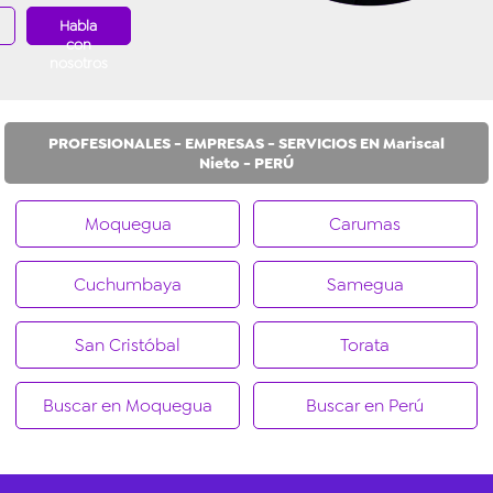
Habla
con
nosotros
PROFESIONALES - EMPRESAS - SERVICIOS EN Mariscal
Nieto - PERÚ
Moquegua
Carumas
Cuchumbaya
Samegua
San Cristóbal
Torata
Buscar en Moquegua
Buscar en Perú