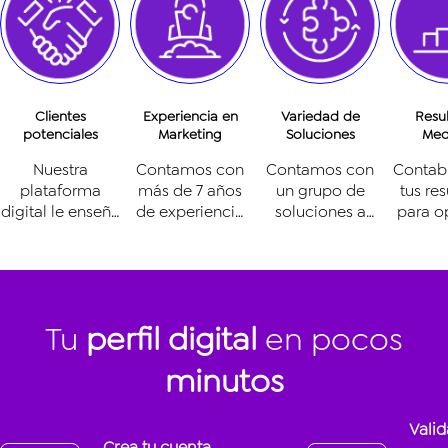
Clientes
Experiencia en
Variedad de
Resu
potenciales
Marketing
Soluciones
Med
Nuestra
Contamos con
Contamos con
Contab
plataforma
más de 7 años
un grupo de
tus re
digital le enseña
de experiencia
soluciones a
para o
tus productos y
en publicidad
distintos precios
tus c
servicios a
digital en el
para cada
digi
personas
Perú.
negocio.
interesadas.
Tu
perfil digital
en pocos
minutos
Valid
Crea tu cuenta