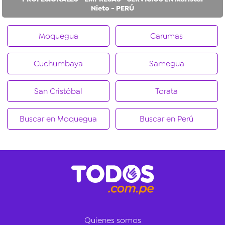
Nieto - PERÚ
Moquegua
Carumas
Cuchumbaya
Samegua
San Cristóbal
Torata
Buscar en Moquegua
Buscar en Perú
Quienes somos