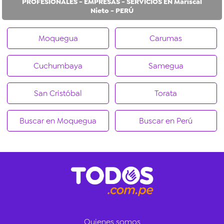
PROFESIONALES - EMPRESAS - SERVICIOS EN Mariscal
Nieto - PERÚ
Moquegua
Carumas
Cuchumbaya
Samegua
San Cristóbal
Torata
Buscar en Moquegua
Buscar en Perú
Quienes somos