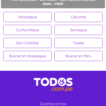
Nieto - PERÚ
Moquegua
Carumas
Cuchumbaya
Samegua
San Cristóbal
Torata
Buscar en Moquegua
Buscar en Perú
Quienes somos