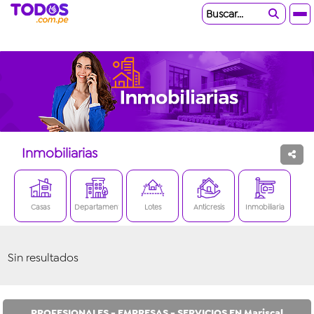
Buscar...
Inmobiliarias
Casas
Departamentos
Lotes
Anticresis
Inmobiliaria
Sin resultados
PROFESIONALES - EMPRESAS - SERVICIOS EN Mariscal