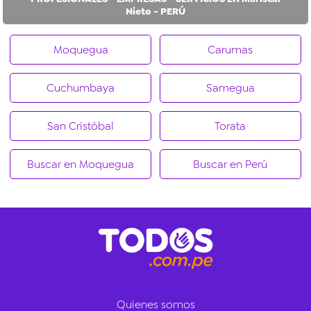
Nieto - PERÚ
Moquegua
Carumas
Cuchumbaya
Samegua
San Cristóbal
Torata
Buscar en Moquegua
Buscar en Perú
Quienes somos