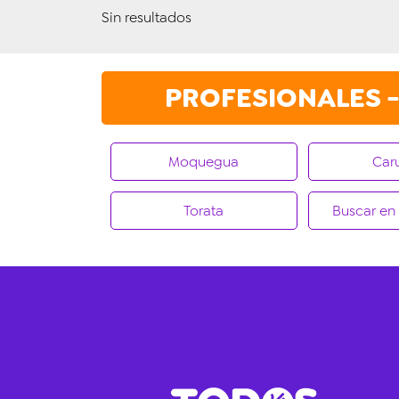
Sin resultados
PROFESIONALES - 
Moquegua
Car
Torata
Buscar e