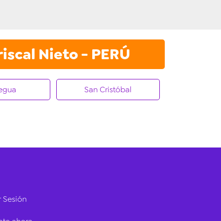
scal Nieto - PERÚ
egua
San Cristóbal
r Sesión
✖