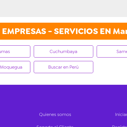
EMPRESAS - SERVICIOS EN Mari
umas
Cuchumbaya
Sam
n Moquegua
Buscar en Perú
Quienes somos
Inicia