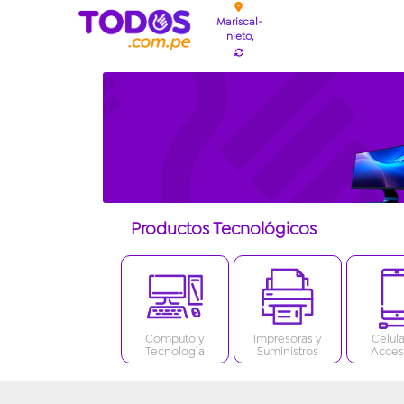
Mariscal-
nieto,
Productos Tecnológicos
Computo y
Impresoras y
Celula
Tecnología
Suministros
Acces