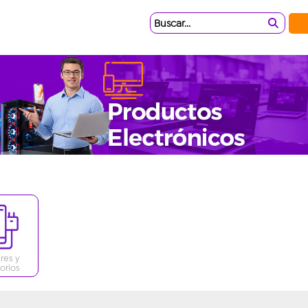
Buscar...
res y
orios