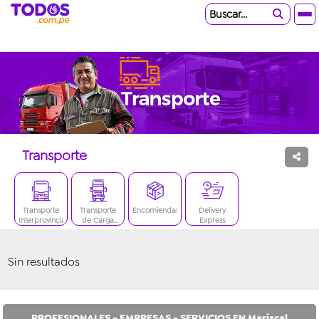
Buscar...
Transporte
Transporte
Transporte
Encomiendas
Delivery
Interprovincial
de Carga
Express
Pesada
Sin resultados
PROFESIONALES - EMPRESAS - SERVICIOS EN Mariscal