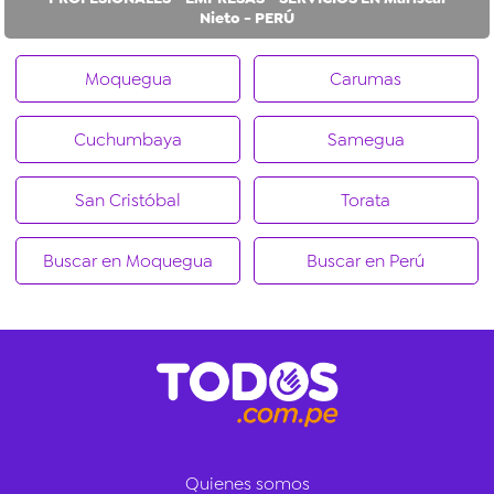
Nieto - PERÚ
Moquegua
Carumas
Cuchumbaya
Samegua
San Cristóbal
Torata
Buscar en Moquegua
Buscar en Perú
Quienes somos